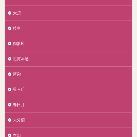
大須
岐阜
御器所
志賀本通
新栄
星ヶ丘
春日井
未分類
本山