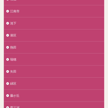
江南市
池下
港区
熱田
瑞穂
矢田
緑区
藤が丘
西三河