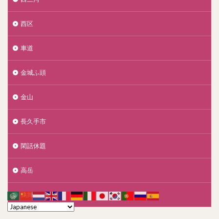
西区
車道
金城ふ頭
金山
長久手市
閑話休題
高岳
鶴舞