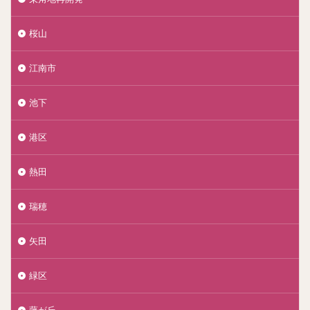
桜山
江南市
池下
港区
熱田
瑞穂
矢田
緑区
藤が丘