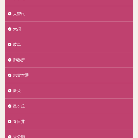
大曽根
大須
岐阜
御器所
志賀本通
新栄
星ヶ丘
春日井
未分類