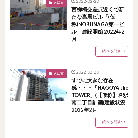
2022-02-20
名駅南
西柳橋交差点近くで新
たな高層ビル「(仮
称)NOBUNAGA第一ビ
ル」建設開始 2022年2
月
続きを読む
2022-02-20
名駅南
すでに大きな存在
感・・・「NAGOYA the
TOWER」(【仮称】名駅
南二丁目計画)建設状況
2022年2月
続きを読む