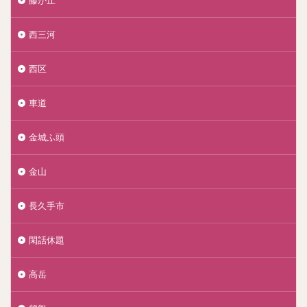
西三河
西区
車道
金城ふ頭
金山
長久手市
閑話休題
高岳