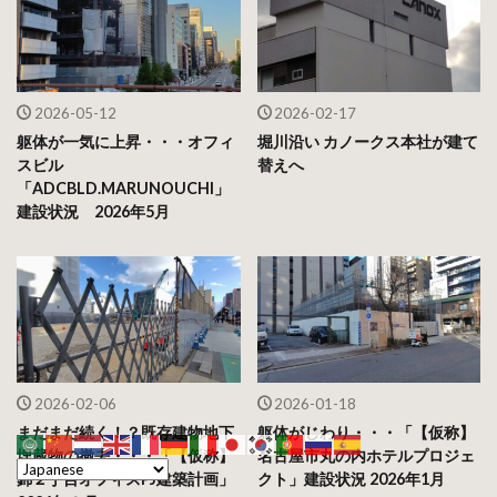
2026-05-12
2026-02-17
躯体が一気に上昇・・・オフィ
堀川沿い カノークス本社が建て
スビル
替えへ
「ADCBLD.MARUNOUCHI」
建設状況 2026年5月
2026-02-06
2026-01-18
まだまだ続く！？既存建物地下
躯体がじわり・・・「【仮称】
埋蔵物の撤去・・・「【仮称】
名古屋市丸の内ホテルプロジェ
錦２丁目オフィスPJ建築計画」
クト」建設状況 2026年1月