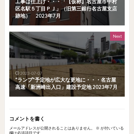
工事は仕上げ・・・「【仮称】名古屋市中村
区名駅５丁目ＰＪ」（旧第三銀行名古屋支店
跡地） 2023年7月
Next
2023-07-07
“ランプ”予定地が広大な更地に・・・名古屋
高速「新洲崎出入口」建設予定地 2023年7月
コメントを書く
メールアドレスが公開されることはありません。
※
が付いている
欄は必須項目です