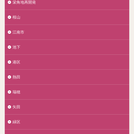
栄角地再開発
桜山
江南市
池下
港区
熱田
瑞穂
矢田
緑区