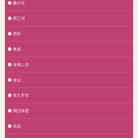
藤が丘
西三河
西区
車道
金城ふ頭
金山
長久手市
閑話休題
高岳