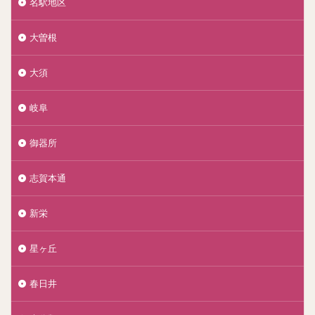
名駅地区
大曽根
大須
岐阜
御器所
志賀本通
新栄
星ヶ丘
春日井