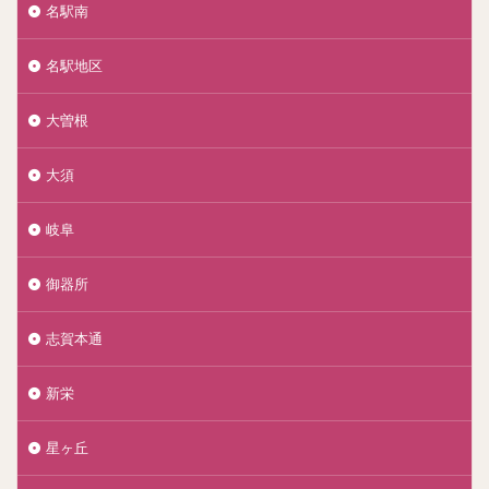
名駅南
名駅地区
大曽根
大須
岐阜
御器所
志賀本通
新栄
星ヶ丘