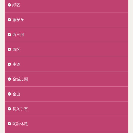
緑区
藤が丘
西三河
西区
車道
金城ふ頭
金山
長久手市
閑話休題