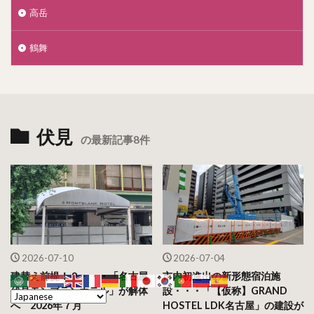
高岳
鶴舞
伏見
の最新記事8件
2026-07-10
2026-07-04
建替え前提！？・・・「名古屋
市内初進出の新形態宿泊施
伏見モンブランホテル」が解体
設・・・「【仮称】GRAND
へ 2026年７月
HOSTEL LDK名古屋」の建設が