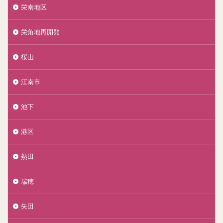
栄南地区
栄角地再開発
桜山
江南市
池下
港区
熱田
瑞穂
矢田