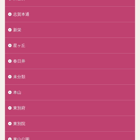
志賀本通
新栄
星ヶ丘
春日井
未分類
本山
東別府
東別院
東山公園