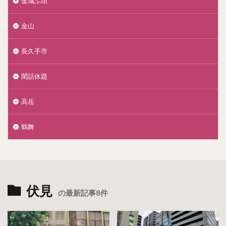
金城ふ頭
金山
長久手市
閑話休題
高岳
鶴舞
伏見
の最新記事8件