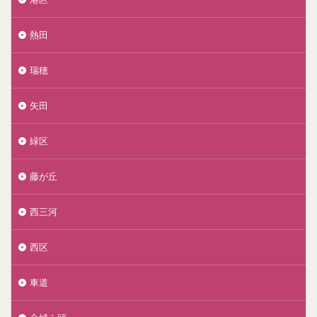
熱田
瑞穂
矢田
緑区
藤が丘
西三河
西区
車道