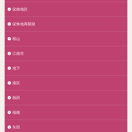
栄南地区
栄角地再開発
桜山
江南市
池下
港区
熱田
瑞穂
矢田