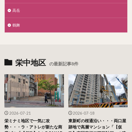
高岳
鶴舞
栄中地区
の最新記事8件
2026-07-21
2026-07-18
栄ミナミ地区で一気に攻
東新町の桜通沿い・・・両口屋
勢・・・ラ・アトレが新たな商
跡地で高層マンション「【仮