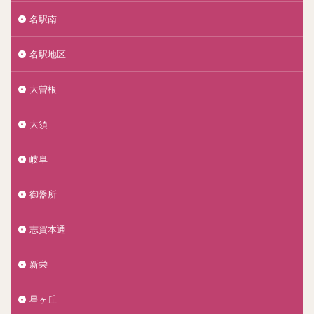
名駅南
名駅地区
大曽根
大須
岐阜
御器所
志賀本通
新栄
星ヶ丘