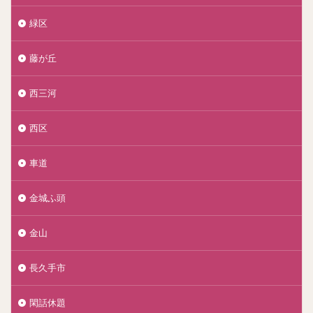
緑区
藤が丘
西三河
西区
車道
金城ふ頭
金山
長久手市
閑話休題