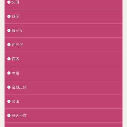
矢田
緑区
藤が丘
西三河
西区
車道
金城ふ頭
金山
長久手市