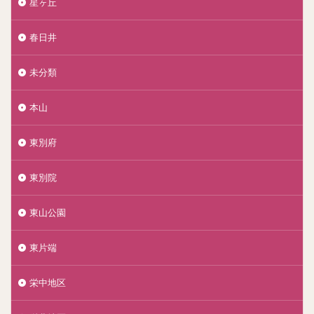
星ヶ丘
春日井
未分類
本山
東別府
東別院
東山公園
東片端
栄中地区