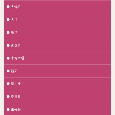
大曽根
大須
岐阜
御器所
志賀本通
新栄
星ヶ丘
春日井
未分類