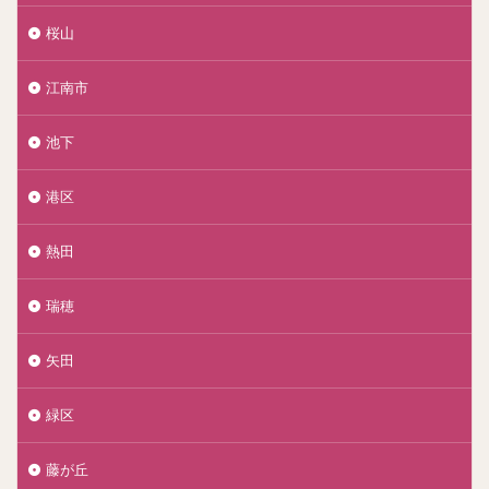
桜山
江南市
池下
港区
熱田
瑞穂
矢田
緑区
藤が丘