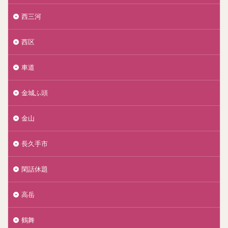
西三河
西区
車道
金城ふ頭
金山
長久手市
閑話休題
高岳
鶴舞