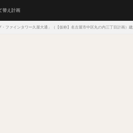
て替え計画
・ファインタワー久屋大通」（【仮称】名古屋市中区丸の内三丁目計画）建設状