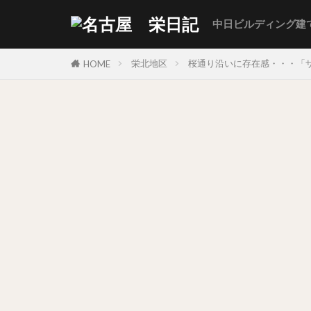
中日ビルディング建
栄北地区
桜通り沿いに存在感・・・「ザ
HOME