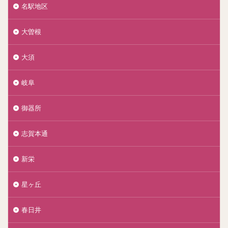
名駅地区
大曽根
大須
岐阜
御器所
志賀本通
新栄
星ヶ丘
春日井