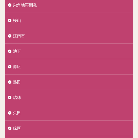
栄角地再開発
桜山
江南市
池下
港区
熱田
瑞穂
矢田
緑区