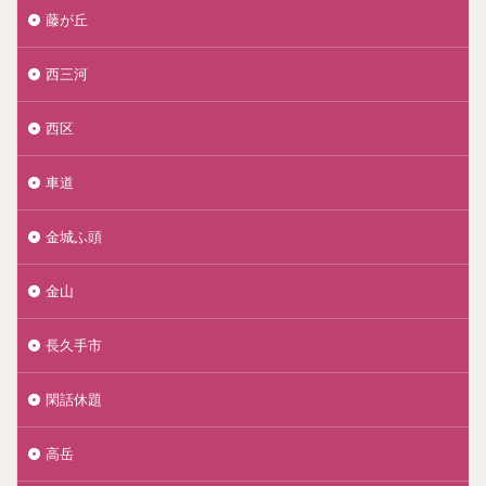
藤が丘
西三河
西区
車道
金城ふ頭
金山
長久手市
閑話休題
高岳