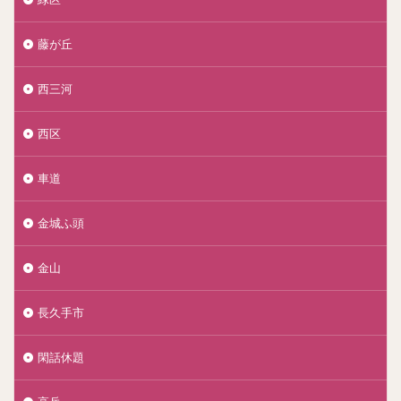
藤が丘
西三河
西区
車道
金城ふ頭
金山
長久手市
閑話休題