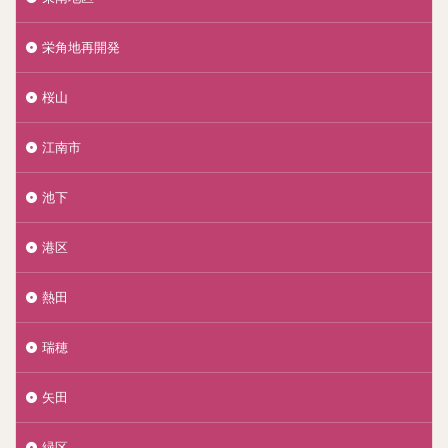
栄角地再開発
桜山
江南市
池下
港区
熱田
瑞穂
矢田
緑区