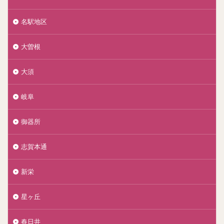
名駅地区
大曽根
大須
岐阜
御器所
志賀本通
新栄
星ヶ丘
春日井