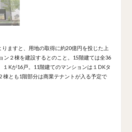
によりますと、用地の取得に約20億円を投じた上
ョン２棟を建設するとのこと。15階建ては全36
、１Kが16戸。11階建てのマンションは１DKタ
２棟とも1階部分は商業テナントが入る予定で