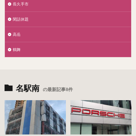
長久手市
閑話休題
高岳
鶴舞
名駅南
の最新記事8件