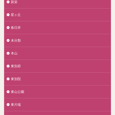
新栄
星ヶ丘
春日井
未分類
本山
東別府
東別院
東山公園
東片端