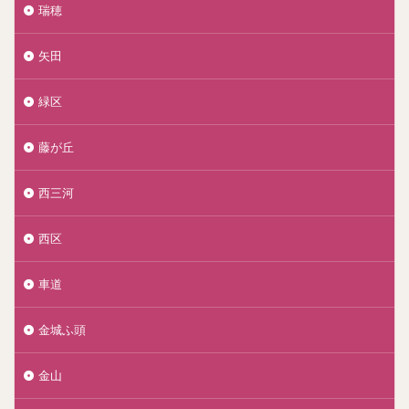
瑞穂
矢田
緑区
藤が丘
西三河
西区
車道
金城ふ頭
金山