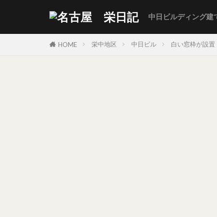
中日ビルディング建
栄中地区
中日ビル
白い窓枠が設置
HOME