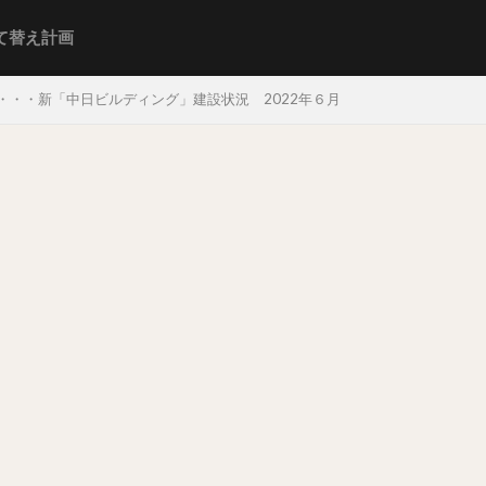
て替え計画
・・・新「中日ビルディング」建設状況 2022年６月