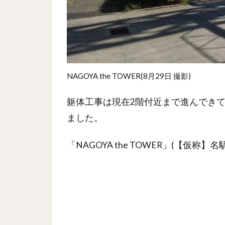
NAGOYA the TOWER(8月29日 撮影)
躯体工事は現在2階付近まで進んでき
ました。
「NAGOYA the TOWER」(【仮