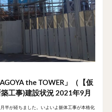
OYA the TOWER」（【仮
工事)建設状況 2021年9月
ヶ月半が経ちました。いよいよ躯体工事が本格化