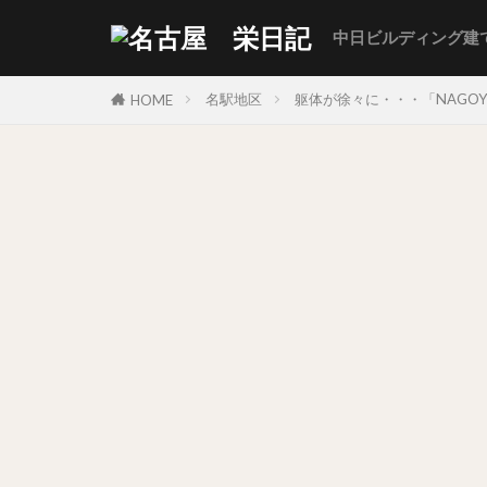
中日ビルディング建
名駅地区
躯体が徐々に・・・「NAGOYA
HOME