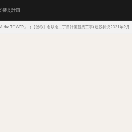
て替え計画
 the TOWER」（【仮称】名駅南二丁目計画新築工事) 建設状況2021年9月