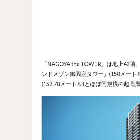
「NAGOYA the TOWER」は地上4
ンドメゾン御園座タワー」(150メー
(152.78メートル)とほぼ同規模の超