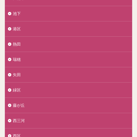
池下
港区
熱田
瑞穂
矢田
緑区
藤が丘
西三河
西区