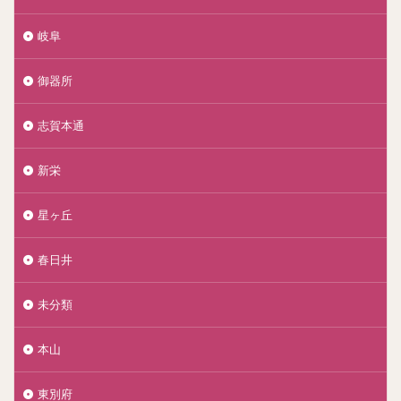
岐阜
御器所
志賀本通
新栄
星ヶ丘
春日井
未分類
本山
東別府