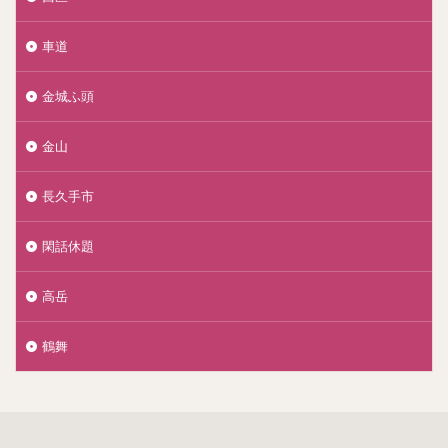
車道
金城ふ頭
金山
長久手市
閑話休題
高岳
鶴舞