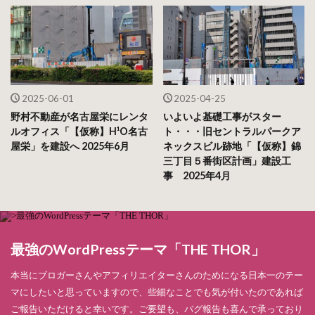
2025-06-01
2025-04-25
野村不動産が名古屋栄にレンタ
いよいよ基礎工事がスター
ルオフィス「【仮称】H¹O名古
ト・・・旧セントラルパークア
屋栄」を建設へ 2025年6月
ネックスビル跡地「【仮称】錦
三丁目５番街区計画」建設工
事 2025年4月
最強のWordPressテーマ「THE THOR」
本当にブロガーさんやアフィリエイターさんのためになる日本一のテー
マにしたいと思っていますので、些細なことでも気が付いたのであれば
ご報告いただけると幸いです。ご要望も、バグ報告も喜んで承っており