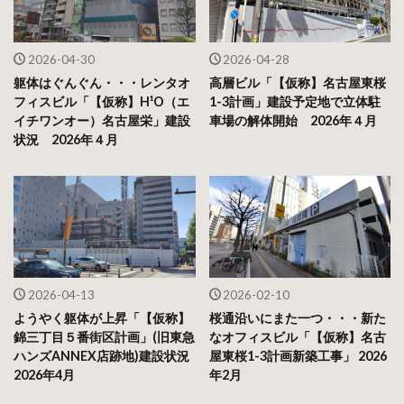
2026-04-30
2026-04-28
躯体はぐんぐん・・・レンタオ
高層ビル「【仮称】名古屋東桜
フィスビル「【仮称】H¹O（エ
1-3計画」建設予定地で立体駐
イチワンオー）名古屋栄」建設
車場の解体開始 2026年４月
状況 2026年４月
2026-04-13
2026-02-10
ようやく躯体が上昇「【仮称】
桜通沿いにまた一つ・・・新た
錦三丁目５番街区計画」(旧東急
なオフィスビル「【仮称】名古
ハンズANNEX店跡地)建設状況
屋東桜1-3計画新築工事」 2026
2026年4月
年2月