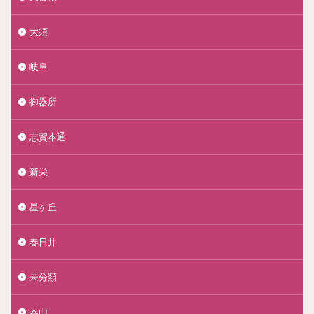
大須
岐阜
御器所
志賀本通
新栄
星ヶ丘
春日井
未分類
本山