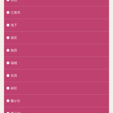
江南市
池下
港区
熱田
瑞穂
矢田
緑区
藤が丘