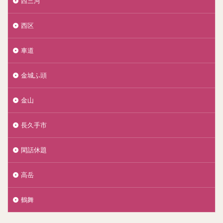
西三河
西区
車道
金城ふ頭
金山
長久手市
閑話休題
高岳
鶴舞