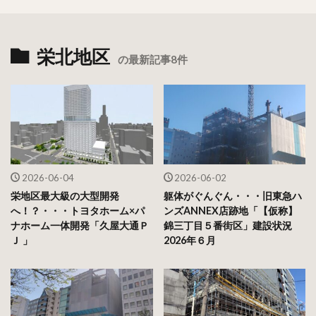
栄北地区
の最新記事8件
2026-06-04
2026-06-02
栄地区最大級の大型開発
躯体がぐんぐん・・・旧東急ハ
へ！？・・・トヨタホーム×パ
ンズANNEX店跡地「【仮称】
ナホーム一体開発「久屋大通Ｐ
錦三丁目５番街区」建設状況
Ｊ 」
2026年６月