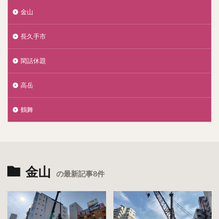
金山
長久手市
閑話休題
高岳
鶴舞
金山
の最新記事8件