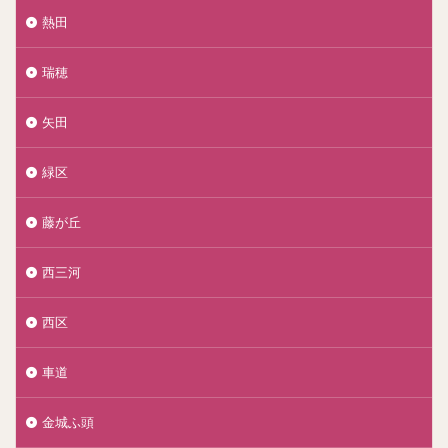
熱田
瑞穂
矢田
緑区
藤が丘
西三河
西区
車道
金城ふ頭