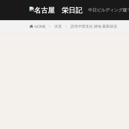
中日ビルディング建
伏見
読売中部支社 跡地 最新状況
HOME