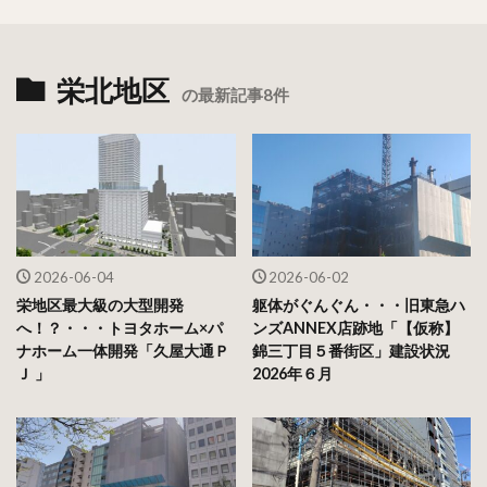
栄北地区
の最新記事8件
2026-06-04
2026-06-02
栄地区最大級の大型開発
躯体がぐんぐん・・・旧東急ハ
へ！？・・・トヨタホーム×パ
ンズANNEX店跡地「【仮称】
ナホーム一体開発「久屋大通Ｐ
錦三丁目５番街区」建設状況
Ｊ 」
2026年６月