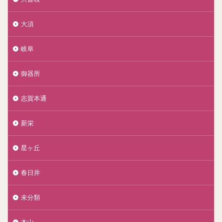
大須
岐阜
御器所
志賀本通
新栄
星ヶ丘
春日井
未分類
本山