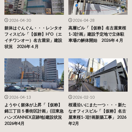
2026-04-30
2026-04-28
躯体はぐんぐん・・・レンタオ
高層ビル「【仮称】名古屋東桜
フィスビル「【仮称】H¹O（エ
1-3計画」建設予定地で立体駐
イチワンオー）名古屋栄」建設
車場の解体開始 2026年４月
状況 2026年４月
2026-04-13
2026-02-10
ようやく躯体が上昇「【仮称】
桜通沿いにまた一つ・・・新た
錦三丁目５番街区計画」(旧東急
なオフィスビル「【仮称】名古
ハンズANNEX店跡地)建設状況
屋東桜1-3計画新築工事」 2026
2026年4月
年2月