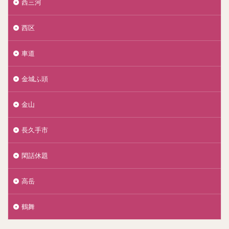
西三河
西区
車道
金城ふ頭
金山
長久手市
閑話休題
高岳
鶴舞