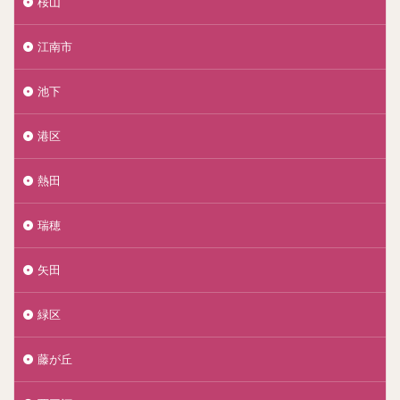
桜山
江南市
池下
港区
熱田
瑞穂
矢田
緑区
藤が丘