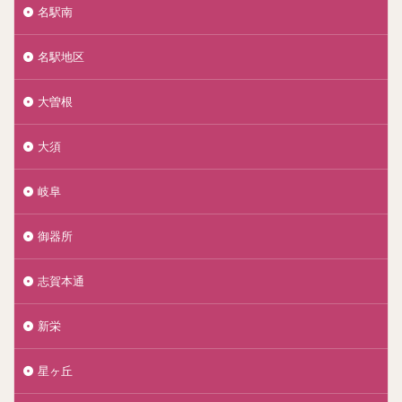
名駅南
名駅地区
大曽根
大須
岐阜
御器所
志賀本通
新栄
星ヶ丘