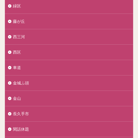
緑区
藤が丘
西三河
西区
車道
金城ふ頭
金山
長久手市
閑話休題