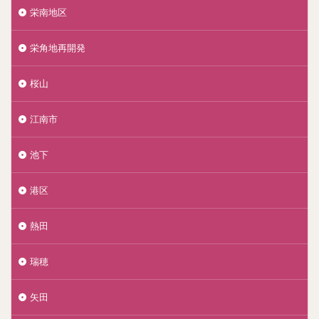
栄南地区
栄角地再開発
桜山
江南市
池下
港区
熱田
瑞穂
矢田