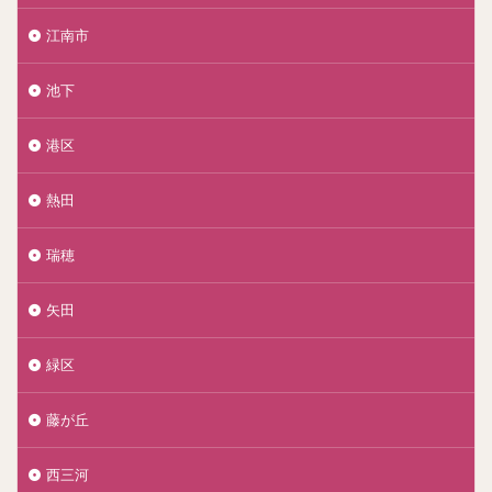
江南市
池下
港区
熱田
瑞穂
矢田
緑区
藤が丘
西三河