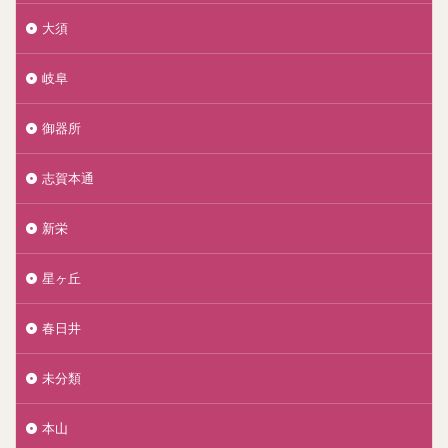
大須
岐阜
御器所
志賀本通
新栄
星ヶ丘
春日井
未分類
本山