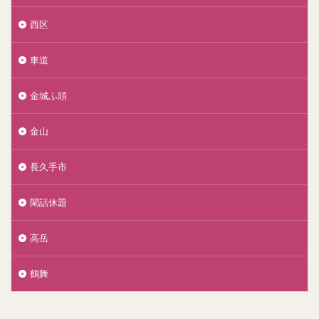
西区
車道
金城ふ頭
金山
長久手市
閑話休題
高岳
鶴舞