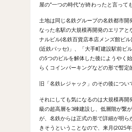
屋の”一つの時代”が終わったと言って
土地は同じ名鉄グループの名鉄都市開
なった名駅の大規模再開発のエリアと
ナルビル(名鉄百貨店本店メンズ館ビル
(近鉄パッセ)」、「大手町建設駅前ビ
の5つのビルを解体した後にようやく
らくコインパーキングなどの形で暫定
旧「名鉄レジャック」のその後につい
それにしても気になるのは大規模再開発
級の超高層を3棟建設し、低層階が繋
が、名鉄からは正式の形で詳細が明ら
きそうということなので、来月(2025