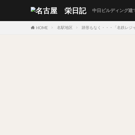
中日ビルディング建
名駅地区
跡形もなく・・・「名鉄レジャ
HOME