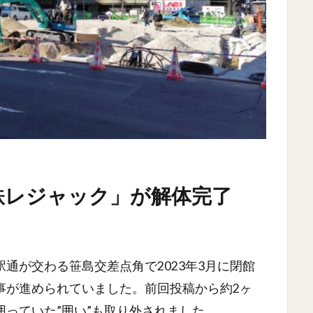
鉄レジャック」が解体完了
通が交わる笹島交差点角で2023年3月に閉館
事が進められていました。前回投稿から約2ヶ
っていた”囲い”も取り外されました。