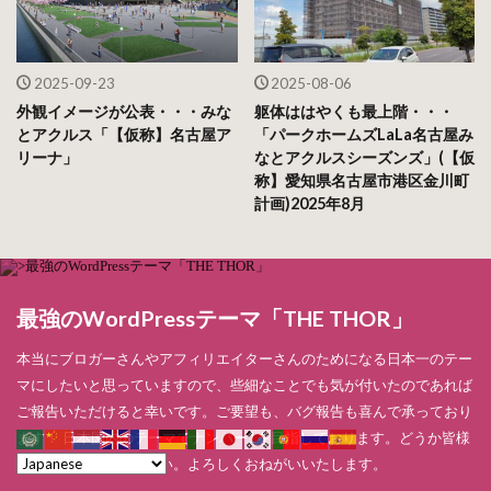
2025-09-23
2025-08-06
外観イメージが公表・・・みな
躯体ははやくも最上階・・・
とアクルス「【仮称】名古屋ア
「パークホームズLaLa名古屋み
リーナ」
なとアクルスシーズンズ」(【仮
称】愛知県名古屋市港区金川町
計画)2025年8月
最強のWordPressテーマ「THE THOR」
本当にブロガーさんやアフィリエイターさんのためになる日本一のテー
マにしたいと思っていますので、些細なことでも気が付いたのであれば
ご報告いただけると幸いです。ご要望も、バグ報告も喜んで承っており
ます！ 日本国内のテーマでナンバー1を目指しております。どうか皆様
のお力をお貸しください。よろしくおねがいいたします。