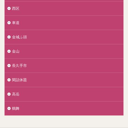
西区
車道
金城ふ頭
金山
長久手市
閑話休題
高岳
鶴舞