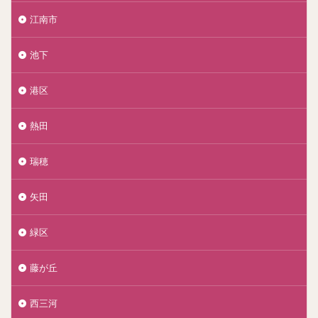
江南市
池下
港区
熱田
瑞穂
矢田
緑区
藤が丘
西三河