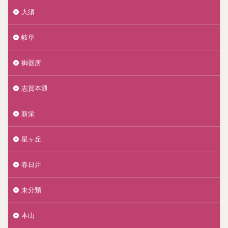
大須
岐阜
御器所
志賀本通
新栄
星ヶ丘
春日井
未分類
本山