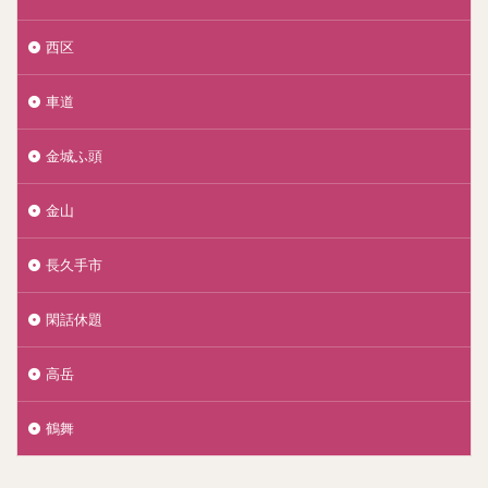
西区
車道
金城ふ頭
金山
長久手市
閑話休題
高岳
鶴舞