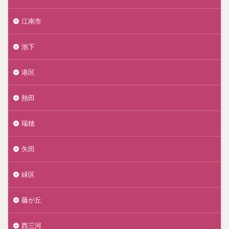
江南市
池下
港区
熱田
瑞穂
矢田
緑区
藤が丘
西三河