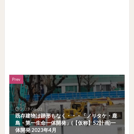
Prev
2023-04-03
既存建物は跡形もなく・・・「ノリタケ・鹿
島・第一生命一体開発」(【仮称】S2計画)一
体開発 2023年4月