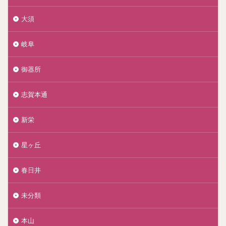
大須
岐阜
御器所
志賀本通
新栄
星ヶ丘
春日井
未分類
本山