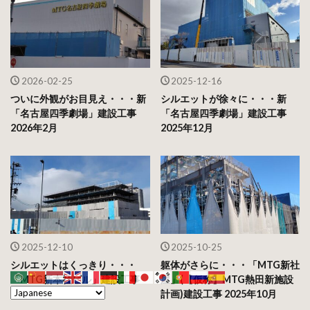
2026-02-25
2025-12-16
ついに外観がお目見え・・・新
シルエットが徐々に・・・新
「名古屋四季劇場」建設工事
「名古屋四季劇場」建設工事
2026年2月
2025年12月
2025-12-10
2025-10-25
シルエットはくっきり・・・
躯体がさらに・・・「MTG新社
「MTG新本社ビル」建設工事
屋」(【仮称】MTG熱田新施設
2025年12月
計画)建設工事 2025年10月