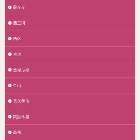
藤が丘
西三河
西区
車道
金城ふ頭
金山
長久手市
閑話休題
高岳