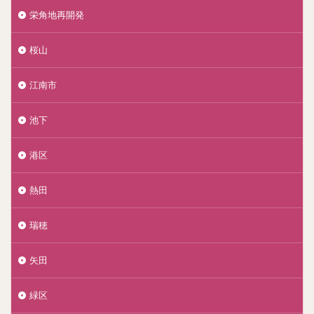
栄角地再開発
桜山
江南市
池下
港区
熱田
瑞穂
矢田
緑区