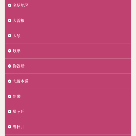
名駅地区
大曽根
大須
岐阜
御器所
志賀本通
新栄
星ヶ丘
春日井