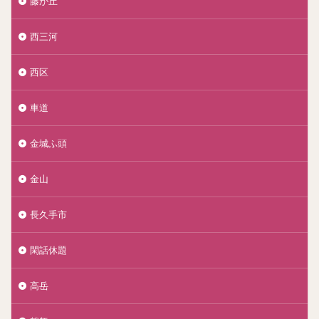
藤が丘
西三河
西区
車道
金城ふ頭
金山
長久手市
閑話休題
高岳