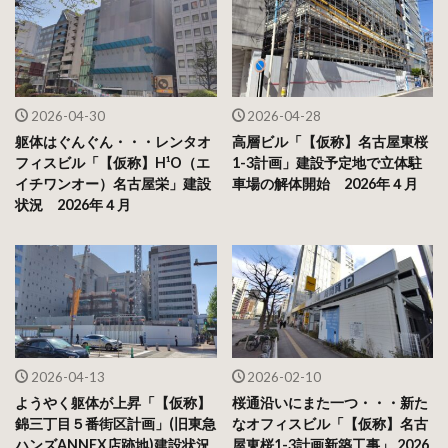
2026-04-30
2026-04-28
躯体はぐんぐん・・・レンタオ
高層ビル「【仮称】名古屋東桜
フィスビル「【仮称】H¹O（エ
1-3計画」建設予定地で立体駐
イチワンオー）名古屋栄」建設
車場の解体開始 2026年４月
状況 2026年４月
2026-04-13
2026-02-10
ようやく躯体が上昇「【仮称】
桜通沿いにまた一つ・・・新た
錦三丁目５番街区計画」(旧東急
なオフィスビル「【仮称】名古
ハンズANNEX店跡地)建設状況
屋東桜1-3計画新築工事」 2026