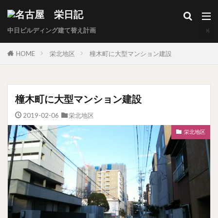
中日ビルディング建て替え計画
HOME
栄北地区
橦木町に大型マンション建設
橦木町に大型マンション建設
2019-02-06
栄北地区
栄北地区