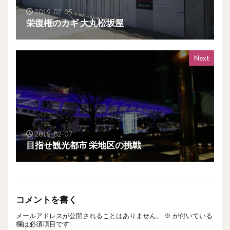
2019-02-05
栄復権のカギ 大丸松坂屋
Next
2019-02-07
目指せ観光都市 栄地区の挑戦
コメントを書く
メールアドレスが公開されることはありません。
※
が付いている
欄は必須項目です