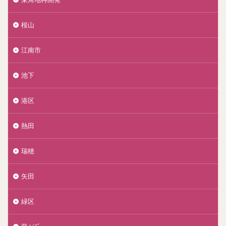
桜山
江南市
池下
港区
熱田
瑞穂
矢田
緑区