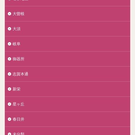
大曽根
大須
岐阜
御器所
志賀本通
新栄
星ヶ丘
春日井
未分類