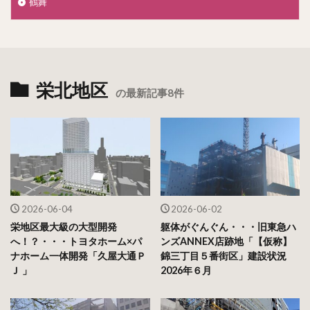
鶴舞
栄北地区
の最新記事8件
2026-06-04
2026-06-02
栄地区最大級の大型開発
躯体がぐんぐん・・・旧東急ハ
へ！？・・・トヨタホーム×パ
ンズANNEX店跡地「【仮称】
ナホーム一体開発「久屋大通Ｐ
錦三丁目５番街区」建設状況
Ｊ 」
2026年６月