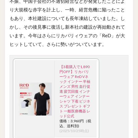
不振、中国子会社の不適切経営などが発覚したことによ
り大規模な赤字を計上し、一時、経営危機に陥ったこと
もあり、本社建設についても長年凍結していました。し
かし、その後見事に復活し新本社の建設が再始動されて
います。今年はさらにリカバリィウェアの「ReD」が大
ヒットしていて、さらに勢いがついています。
【3着購入で1,890
円OFF】リカバリ
ーウェア ReD Vネ
ック インナー 半袖
メンズ 男性 血行促
進 疲労回復 インナ
ーウェア インナー
シャツ 下着 ビジネ
ス プレゼント ギフ
ト 一般医療機器 レ
ッド公式
価格：3,960円（税
込、送料別)
(2025/10/25時点)