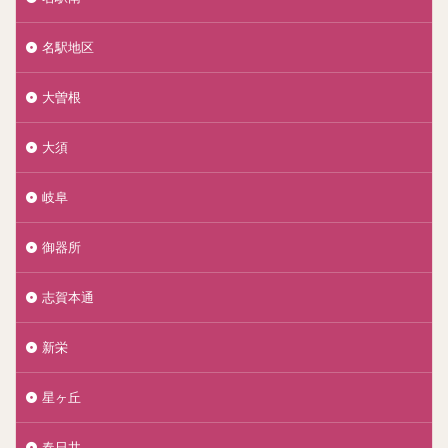
名駅地区
大曽根
大須
岐阜
御器所
志賀本通
新栄
星ヶ丘
春日井