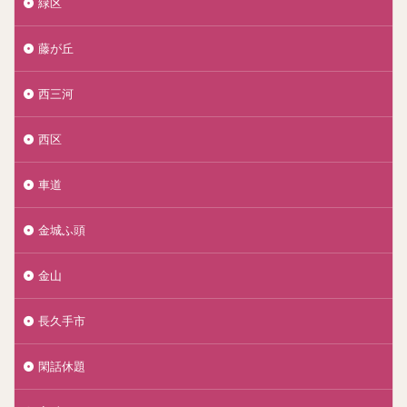
緑区
藤が丘
西三河
西区
車道
金城ふ頭
金山
長久手市
閑話休題