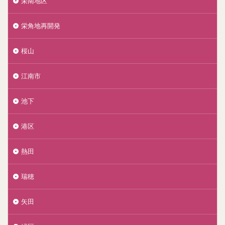
栄南地区
栄角地再開発
桜山
江南市
池下
港区
熱田
瑞穂
矢田