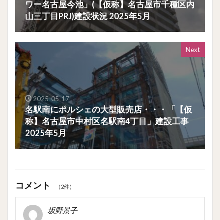
ワー名古屋今池」(【仮称】名古屋市千種区内
山三丁目PRJ)建設状況 2025年5月
Next
2025-05-17
名駅南にポルシェの大型販売店・・・「【仮
称】名古屋市中村区名駅南4丁目」建設工事
2025年5月
コメント
（2件）
坂野景子