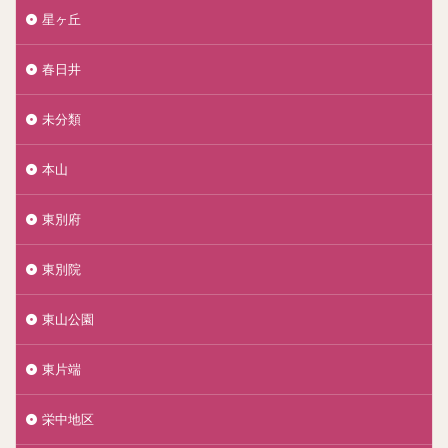
星ヶ丘
春日井
未分類
本山
東別府
東別院
東山公園
東片端
栄中地区