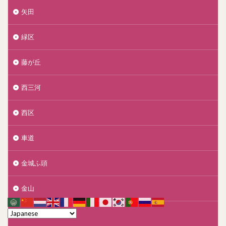
矢田
緑区
藤が丘
西三河
西区
車道
金城ふ頭
金山
長久手市