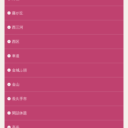
藤が丘
西三河
西区
車道
金城ふ頭
金山
長久手市
閑話休題
高岳