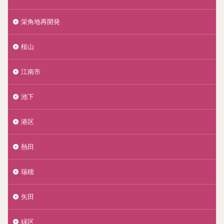
栄角地再開発
桜山
江南市
池下
港区
熱田
瑞穂
矢田
緑区