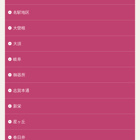
名駅地区
大曽根
大須
岐阜
御器所
志賀本通
新栄
星ヶ丘
春日井