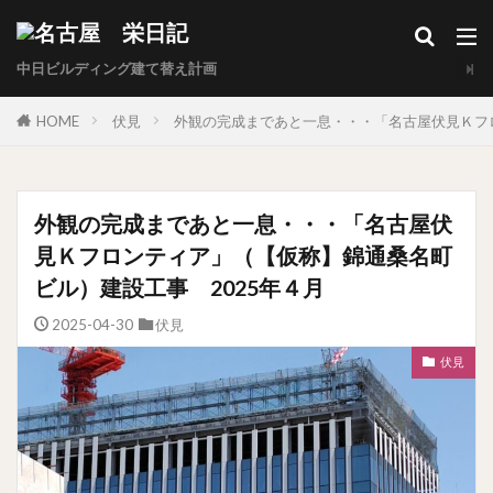
中日ビルディング建て替え計画
HOME
伏見
外観の完成まであと一息・・・「名古屋伏見Ｋフ
外観の完成まであと一息・・・「名古屋伏
見Ｋフロンティア」（【仮称】錦通桑名町
ビル）建設工事 2025年４月
2025-04-30
伏見
伏見