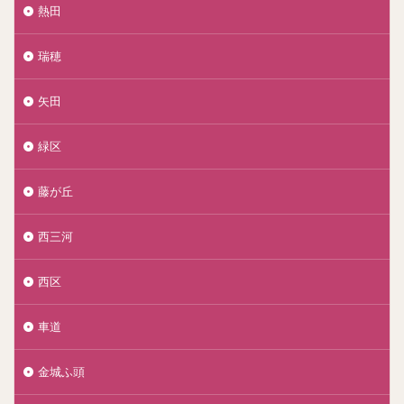
熱田
瑞穂
矢田
緑区
藤が丘
西三河
西区
車道
金城ふ頭