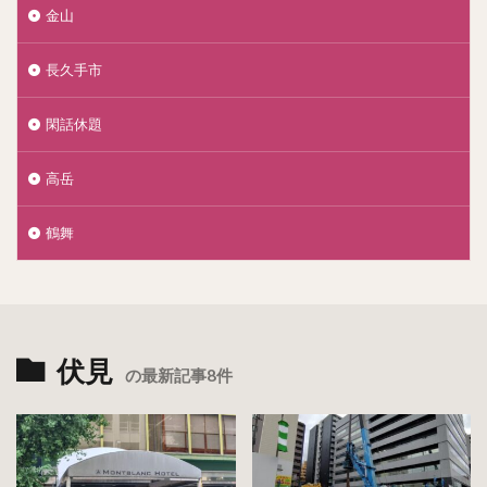
金山
長久手市
閑話休題
高岳
鶴舞
伏見
の最新記事8件