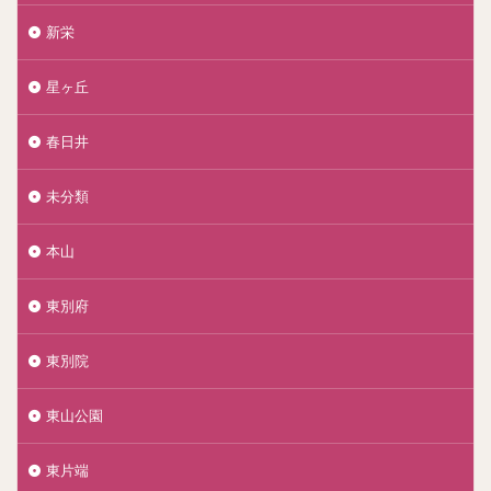
新栄
星ヶ丘
春日井
未分類
本山
東別府
東別院
東山公園
東片端