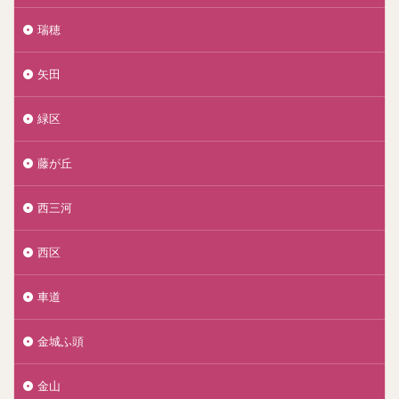
瑞穂
矢田
緑区
藤が丘
西三河
西区
車道
金城ふ頭
金山