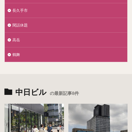
長久手市
閑話休題
高岳
鶴舞
中日ビル
の最新記事8件