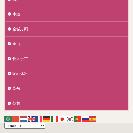
車道
金城ふ頭
金山
長久手市
閑話休題
高岳
鶴舞