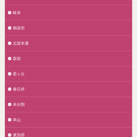
岐阜
御器所
志賀本通
新栄
星ヶ丘
春日井
未分類
本山
東別府