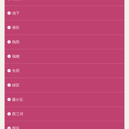
池下
港区
熱田
瑞穂
矢田
緑区
藤が丘
西三河
西区