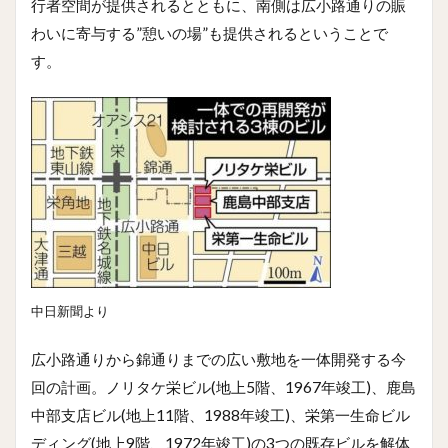
行者空間が提供されるとともに、南側は広小路通りの賑
わいに寄与する”憩いの場”も提供されるということで
す。
中日新聞より
広小路通りから錦通りまでの広い敷地を一体開発する今
回の計画。ノリタケ栄ビル(地上5階、1967年竣工)、鹿島
中部支店ビル(地上11階、1988年竣工)、栄第一生命ビル
ディング(地上9階、1972年竣工)の3つの既存ビルを解体