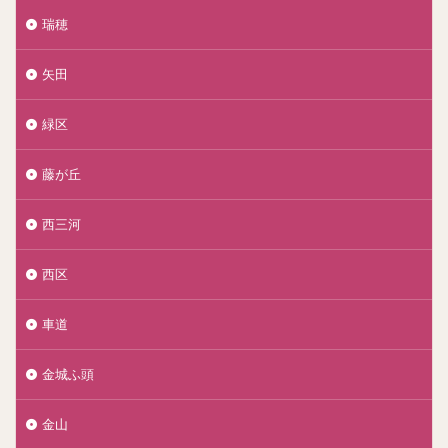
瑞穂
矢田
緑区
藤が丘
西三河
西区
車道
金城ふ頭
金山