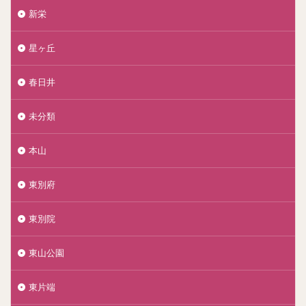
新栄
星ヶ丘
春日井
未分類
本山
東別府
東別院
東山公園
東片端