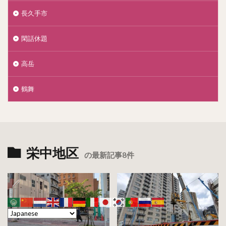
長久手市
閑話休題
高岳
鶴舞
栄中地区
の最新記事8件