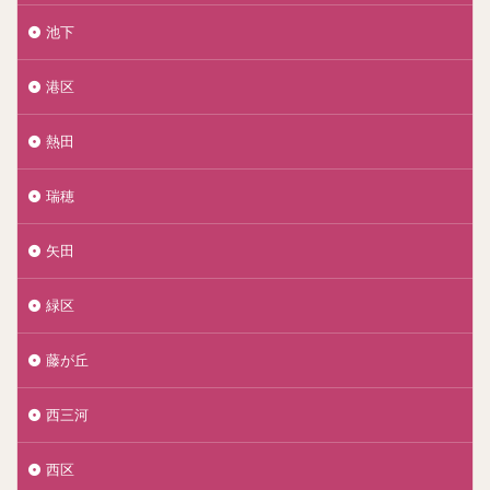
池下
港区
熱田
瑞穂
矢田
緑区
藤が丘
西三河
西区