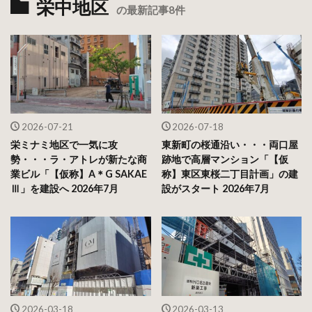
栄中地区
の最新記事8件
2026-07-21
2026-07-18
栄ミナミ地区で一気に攻
東新町の桜通沿い・・・両口屋
勢・・・ラ・アトレが新たな商
跡地で高層マンション「【仮
業ビル「【仮称】A＊G SAKAE
称】東区東桜二丁目計画」の建
Ⅲ」を建設へ 2026年7月
設がスタート 2026年7月
2026-03-18
2026-03-13