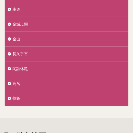
車道
金城ふ頭
金山
長久手市
閑話休題
高岳
鶴舞