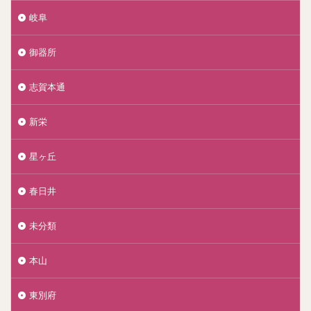
岐阜
御器所
志賀本通
新栄
星ヶ丘
春日井
未分類
本山
東別府