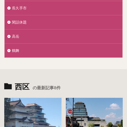
長久手市
閑話休題
高岳
鶴舞
西区
の最新記事8件