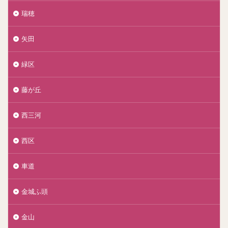
瑞穂
矢田
緑区
藤が丘
西三河
西区
車道
金城ふ頭
金山