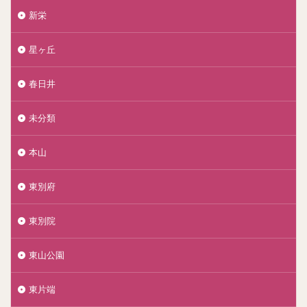
新栄
星ヶ丘
春日井
未分類
本山
東別府
東別院
東山公園
東片端