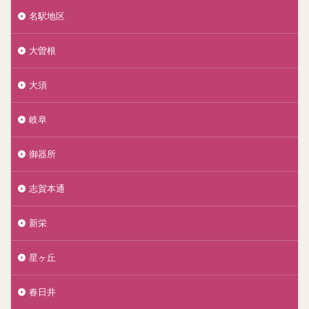
名駅地区
大曽根
大須
岐阜
御器所
志賀本通
新栄
星ヶ丘
春日井