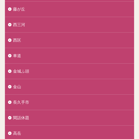
藤が丘
西三河
西区
車道
金城ふ頭
金山
長久手市
閑話休題
高岳