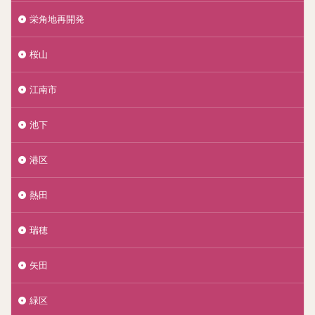
栄角地再開発
桜山
江南市
池下
港区
熱田
瑞穂
矢田
緑区