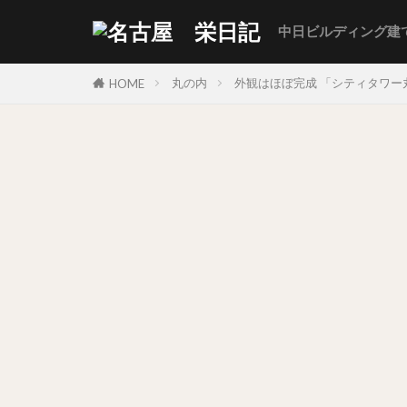
中日ビルディング建
丸の内
外観はほぼ完成 「シティタワー丸
HOME