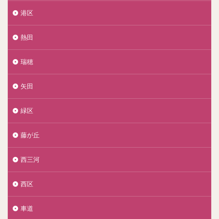
港区
熱田
瑞穂
矢田
緑区
藤が丘
西三河
西区
車道