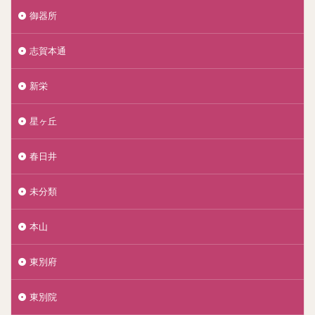
御器所
志賀本通
新栄
星ヶ丘
春日井
未分類
本山
東別府
東別院