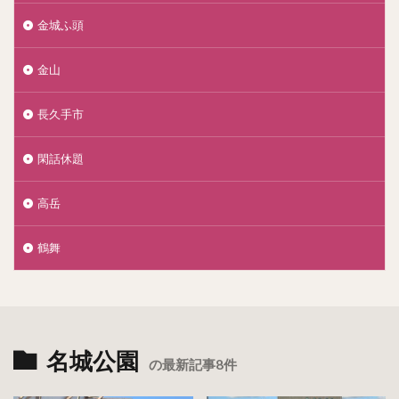
金城ふ頭
金山
長久手市
閑話休題
高岳
鶴舞
名城公園
の最新記事8件