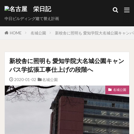
中日ビルディング建て替え計画
HOME
名城公園
新校舎に照明も 愛知学院大名城公園キャン
新校舎に照明も 愛知学院大名城公園キャン
パス学拡張工事仕上げの段階へ
2020-01-02
名城公園
名城公園