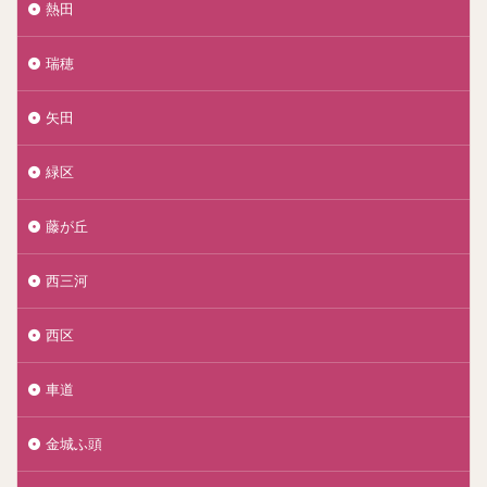
熱田
瑞穂
矢田
緑区
藤が丘
西三河
西区
車道
金城ふ頭