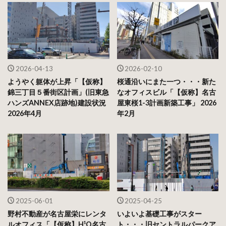
2026-04-13
2026-02-10
ようやく躯体が上昇「【仮称】
桜通沿いにまた一つ・・・新た
錦三丁目５番街区計画」(旧東急
なオフィスビル「【仮称】名古
ハンズANNEX店跡地)建設状況
屋東桜1-3計画新築工事」 2026
2026年4月
年2月
2025-06-01
2025-04-25
野村不動産が名古屋栄にレンタ
いよいよ基礎工事がスター
ルオフィス「【仮称】H¹O名古
ト・・・旧セントラルパークア