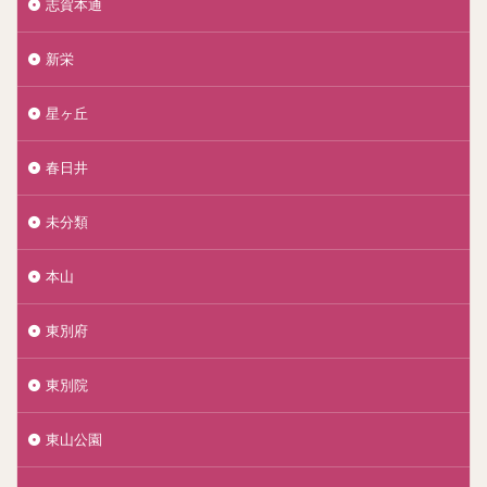
志賀本通
新栄
星ヶ丘
春日井
未分類
本山
東別府
東別院
東山公園