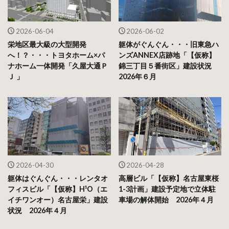
2026-06-04
2026-06-02
栄地区最大級の大型開発
躯体がぐんぐん・・・旧東急ハ
へ！？・・・トヨタホーム×パ
ンズANNEX店跡地「【仮称】
ナホーム一体開発「久屋大通Ｐ
錦三丁目５番街区」建設状況
Ｊ 」
2026年６月
2026-04-30
2026-04-28
躯体はぐんぐん・・・レンタオ
高層ビル「【仮称】名古屋東桜
フィスビル「【仮称】H¹O（エ
1-3計画」建設予定地で立体駐
イチワンオー）名古屋栄」建設
車場の解体開始 2026年４月
状況 2026年４月