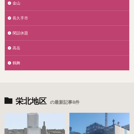
金山
長久手市
閑話休題
高岳
鶴舞
栄北地区
の最新記事8件