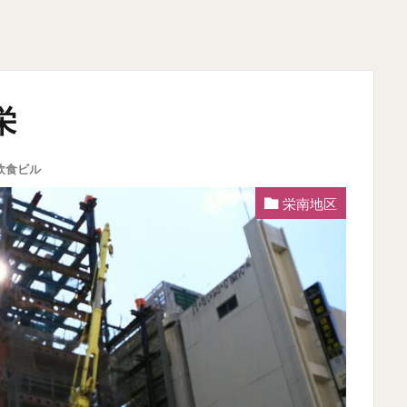
栄
飲食ビル
栄南地区