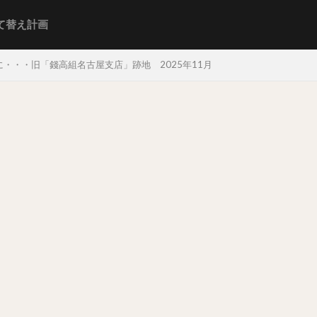
て替え計画
・・・旧「錢高組名古屋支店」跡地 2025年11月