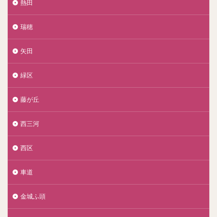
熱田
瑞穂
矢田
緑区
藤が丘
西三河
西区
車道
金城ふ頭