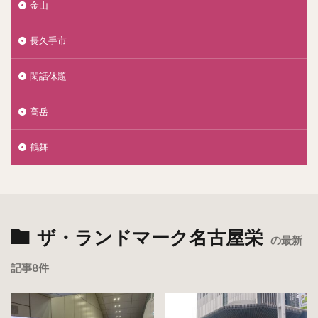
金山
長久手市
閑話休題
高岳
鶴舞
ザ・ランドマーク名古屋栄
の最新
記事8件