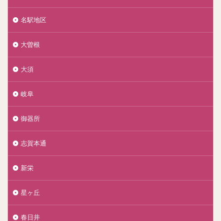
名駅地区
大曽根
大須
岐阜
御器所
志賀本通
新栄
星ヶ丘
春日井