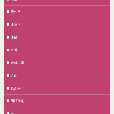
藤が丘
西三河
西区
車道
金城ふ頭
金山
長久手市
閑話休題
高岳