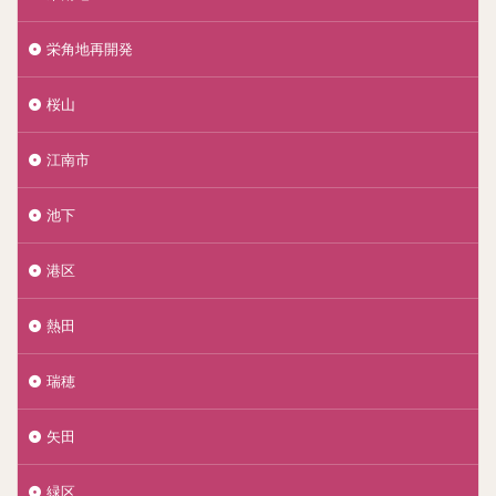
栄角地再開発
桜山
江南市
池下
港区
熱田
瑞穂
矢田
緑区