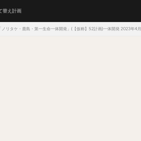
て替え計画
ノリタケ・鹿島・第一生命一体開発」(【仮称】S2計画)一体開発 2023年4