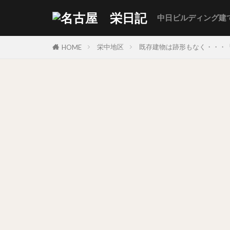
中日ビルディング建
栄中地区
既存建物は跡形もなく・・・「
HOME