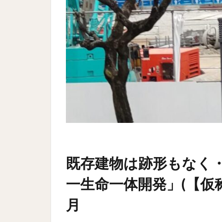
既存建物は跡形もなく
一生命一体開発」(【仮称】
月