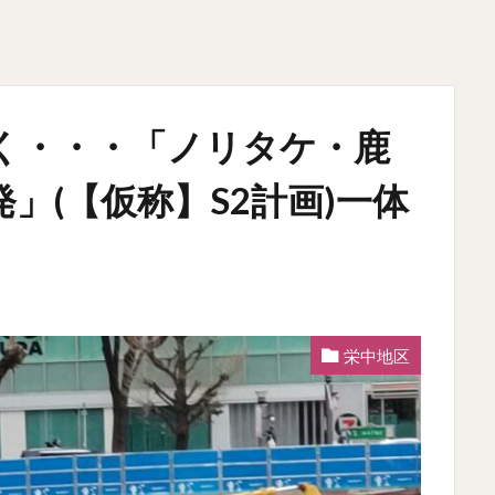
く・・・「ノリタケ・鹿
」(【仮称】S2計画)一体
栄中地区