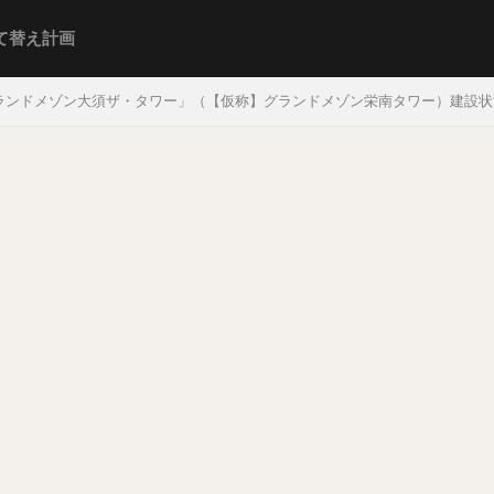
て替え計画
ンドメゾン大須ザ・タワー」（【仮称】グランドメゾン栄南タワー）建設状況