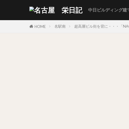
中日ビルディング建
名駅南
超高層ビル街を背に・・・「NAGO
HOME