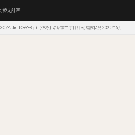
て替え計画
YA the TOWER」(【仮称】名駅南二丁目計画)建設状況 2022年5月