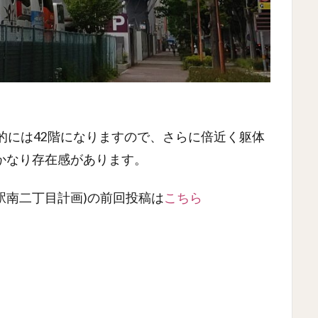
的には42階になりますので、さらに倍近く躯体
かなり存在感があります。
称】名駅南二丁目計画)の前回投稿は
こちら