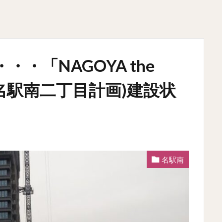
・「NAGOYA the
】名駅南二丁目計画)建設状
名駅南