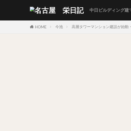
中日ビルディング建
今池
高層タワーマンション建設が始動・
HOME