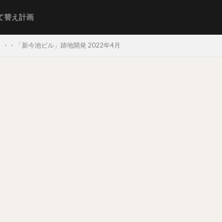
て替え計画
・・「新今池ビル」跡地開発 2022年4月