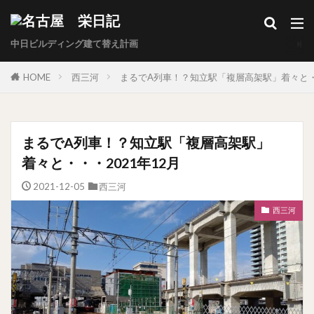
中日ビルディング建て替え計画
HOME
西三河
まるでA列車！？知立駅「複層高架駅」着々と・・
まるでA列車！？知立駅「複層高架駅」
着々と・・・2021年12月
2021-12-05
西三河
西三河