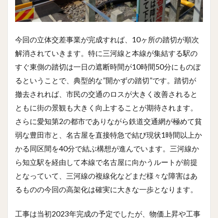
今回の立体交差事業が完成すれば、10ヶ所の踏切が順次
解消されていきます。特に三河線と本線が集結する駅の
すぐ東側の踏切は一日の遮断時間が10時間50分にものぼ
るということで、典型的な”開かずの踏切”です。踏切が
撤去されれば、市民の交通のロスが大きく改善されると
ともに街の景観も大きく向上することが期待されます。
さらに愛知第2の都市でありながら鉄道交通網が極めて貧
弱な豊田市と、名古屋を直接特急で結び現状1時間以上か
かる同区間を40分で結ぶ構想が進んでいます。三河線か
ら知立駅を経由して本線で名古屋に向かうルートが前提
となっていて、三河線の複線化などまだ様々な障害はあ
るものの今回の高架化は確実に大きな一歩となります。
工事は当初2023年完成の予定でしたが、物価上昇や工事