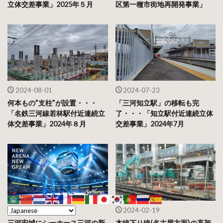
立体交差事業」2025年５月
区第一種市街地再開発事業」
2024-08-01
2024-07-23
何本もの”支柱”が設置・・・
「三河知立駅」の移転も完
「名鉄三河線若林駅付近連続立
了・・・「知立駅付近連続立体
体交差事業」2024年８月
交差事業」2024年7月
2024-06-03
2024-02-19
三河安城にシーホース三河の新
本線下り線(名古屋方面)の高架