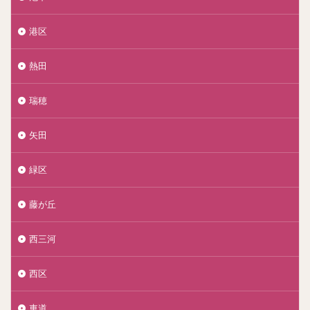
港区
熱田
瑞穂
矢田
緑区
藤が丘
西三河
西区
車道