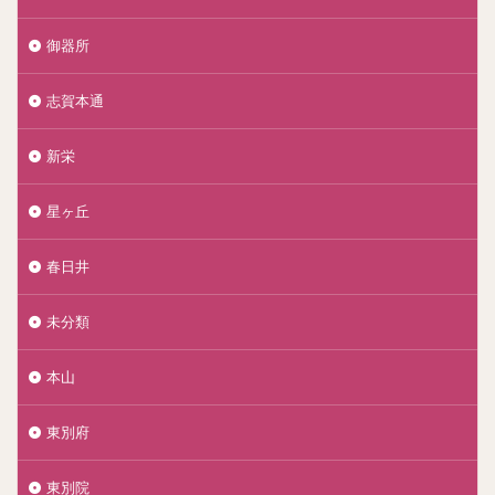
御器所
志賀本通
新栄
星ヶ丘
春日井
未分類
本山
東別府
東別院