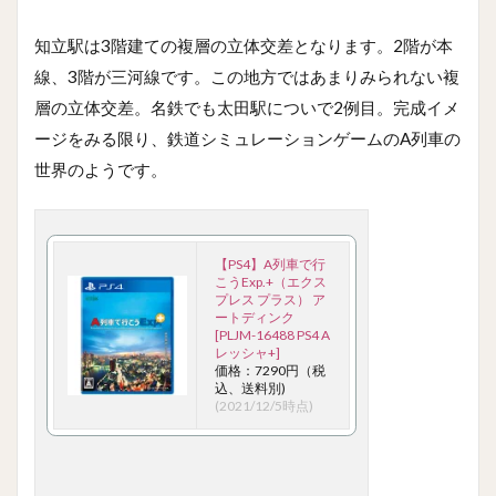
知立駅は3階建ての複層の立体交差となります。2階が本
線、3階が三河線です。この地方ではあまりみられない複
層の立体交差。名鉄でも太田駅についで2例目。完成イメ
ージをみる限り、鉄道シミュレーションゲームのA列車の
世界のようです。
【PS4】A列車で行
こうExp.+（エクス
プレス プラス） ア
ートディンク
[PLJM-16488 PS4 A
レッシャ+]
価格：7290円（税
込、送料別)
(2021/12/5時点)