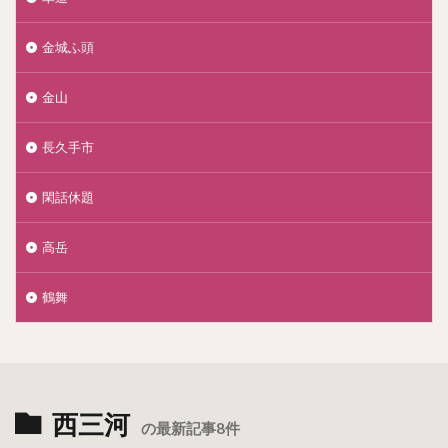
金城ふ頭
金山
長久手市
閑話休題
高岳
鶴舞
西三河
の最新記事8件